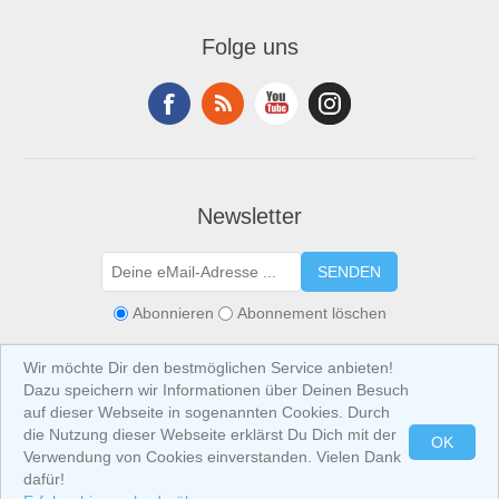
Folge uns
Newsletter
SENDEN
Abonnieren
Abonnement löschen
Wir möchte Dir den bestmöglichen Service anbieten!
Dazu speichern wir Informationen über Deinen Besuch
auf dieser Webseite in sogenannten Cookies. Durch
die Nutzung dieser Webseite erklärst Du Dich mit der
OK
Verwendung von Cookies einverstanden. Vielen Dank
Copyright © 2026 IBIZA at Home. Alle Rechte vorbehalten.
Alle Preise sind
inklusive USt. (exklusive
Versandkosten
) angegeben.
dafür!