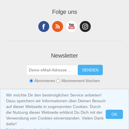
Folge uns
Newsletter
SENDEN
Abonnieren
Abonnement löschen
Wir möchte Dir den bestmöglichen Service anbieten!
Dazu speichern wir Informationen über Deinen Besuch
auf dieser Webseite in sogenannten Cookies. Durch
die Nutzung dieser Webseite erklärst Du Dich mit der
OK
Verwendung von Cookies einverstanden. Vielen Dank
Copyright © 2026 IBIZA at Home. Alle Rechte vorbehalten.
Alle Preise sind
inklusive USt. (exklusive
Versandkosten
) angegeben.
dafür!