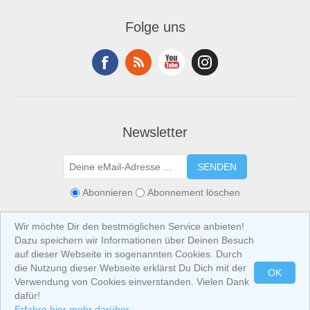
Folge uns
Newsletter
SENDEN
Abonnieren
Abonnement löschen
Wir möchte Dir den bestmöglichen Service anbieten!
Dazu speichern wir Informationen über Deinen Besuch
auf dieser Webseite in sogenannten Cookies. Durch
die Nutzung dieser Webseite erklärst Du Dich mit der
OK
Verwendung von Cookies einverstanden. Vielen Dank
Copyright © 2026 IBIZA at Home. Alle Rechte vorbehalten.
Alle Preise sind
inklusive USt. (exklusive
Versandkosten
) angegeben.
dafür!
Erfahre hier mehr darüber ...
Powered by
nopCommerce