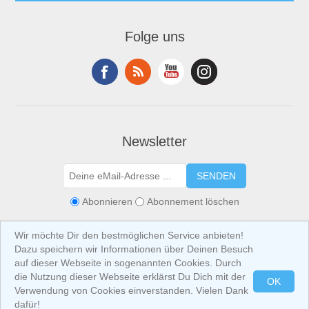
Folge uns
Newsletter
SENDEN
Abonnieren
Abonnement löschen
Wir möchte Dir den bestmöglichen Service anbieten!
Dazu speichern wir Informationen über Deinen Besuch
auf dieser Webseite in sogenannten Cookies. Durch
die Nutzung dieser Webseite erklärst Du Dich mit der
OK
Verwendung von Cookies einverstanden. Vielen Dank
Copyright © 2026 IBIZA at Home. Alle Rechte vorbehalten.
Alle Preise sind
inklusive USt. (exklusive
Versandkosten
) angegeben.
dafür!